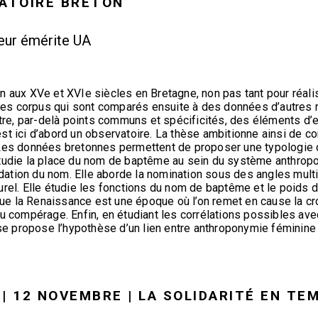
VATOIRE BRETON
seur émérite UA
n aux XVe et XVIe siècles en Bretagne, non pas tant pour réal
es corpus qui sont comparés ensuite à des données d’autres 
ître, par-delà points communs et spécificités, des éléments d’e
st ici d’abord un observatoire. La thèse ambitionne ainsi de c
 Les données bretonnes permettent de proposer une typologie de
étudie la place du nom de baptême au sein du système anthropo
tion du nom. Elle aborde la nomination sous des angles multiple
urel. Elle étudie les fonctions du nom de baptême et le poids d
e que la Renaissance est une époque où l’on remet en cause la cr
du compérage. Enfin, en étudiant les corrélations possibles avec
hèse propose l’hypothèse d’un lien entre anthroponymie féminine
| 12 NOVEMBRE | LA SOLIDARITÉ EN TE