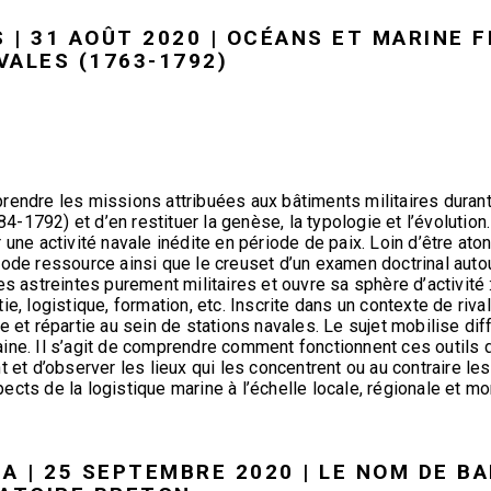
S | 31 AOÛT 2020 | OCÉANS ET MARINE F
VALES (1763-1792)
rendre les missions attribuées aux bâtiments militaires durant
1792) et d’en restituer la genèse, la typologie et l’évolution.
r une activité navale inédite en période de paix. Loin d’être a
iode ressource ainsi que le creuset d’un examen doctrinal auto
s astreintes purement militaires et ouvre sa sphère d’activité : 
ie, logistique, formation, etc. Inscrite dans un contexte de riva
e et répartie au sein de stations navales. Le sujet mobilise di
ine. Il s’agit de comprendre comment fonctionnent ces outils d
t et d’observer les lieux qui les concentrent ou au contraire le
cts de la logistique marine à l’échelle locale, régionale et mo
UA | 25 SEPTEMBRE 2020 | LE NOM DE B