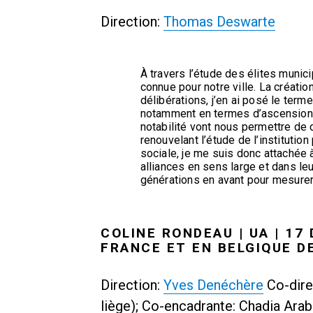
Direction:
Thomas Deswarte
À travers l’étude des élites municip
connue pour notre ville. La créatio
délibérations, j’en ai posé le ter
notamment en termes d’ascension 
notabilité vont nous permettre de c
renouvelant l’étude de l’instituti
sociale, je me suis donc attachée 
alliances en sens large et dans le
générations en avant pour mesurer
COLINE RONDEAU | UA | 17
FRANCE ET EN BELGIQUE D
Direction:
Yves Denéchère
Co-dire
liège); Co-encadrante: Chadia Ar