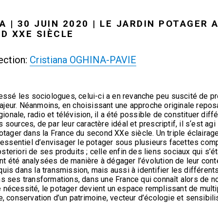
 | 30 JUIN 2020 | LE JARDIN POTAGER
D XXE SIÈCLE
ection:
Cristiana OGHINA-PAVIE
éressé les sociologues, celui-ci a en revanche peu suscité de p
ajeur. Néanmoins, en choisissant une approche originale reposa
nale, radio et télévision, il a été possible de constituer diff
sources, de par leur caractère idéal et prescriptif, il s‘est agi
potager dans la France du second XXe siècle. Un triple éclairage 
u essentiel d’envisager le potager sous plusieurs facettes comp
 posteriori de ses produits ; celle enfin des liens sociaux qui s’
t été analysées de manière à dégager l’évolution de leur cont
uis dans la transmission, mais aussi à identifier les différents
ans ses transformations, dans une France qui connaît alors d
 nécessité, le potager devient un espace remplissant de multipl
e, conservation d’un patrimoine, vecteur d’écologie et sensibili