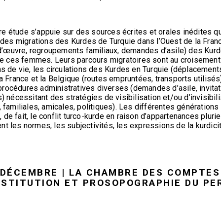
re étude s’appuie sur des sources écrites et orales inédites q
es migrations des Kurdes de Turquie dans l’Ouest de la Franc
’œuvre, regroupements familiaux, demandes d’asile) des Kurdes
 ces femmes. Leurs parcours migratoires sont au croisement 
ns de vie, les circulations des Kurdes en Turquie (déplacements
 la France et la Belgique (routes empruntées, transports utilis
rocédures administratives diverses (demandes d’asile, invitati
s) nécessitant des stratégies de visibilisation et/ou d’invisibil
s, familiales, amicales, politiques). Les différentes génération
 de fait, le conflit turco-kurde en raison d’appartenances plur
nt les normes, les subjectivités, les expressions de la kurdici
7 DÉCEMBRE | LA CHAMBRE DES COMPTES
’INSTITUTION ET PROSOPOGRAPHIE DU P