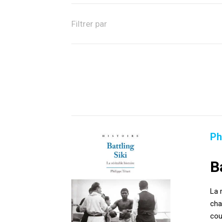
Filtrer par
Ph
B
La 
cha
cou