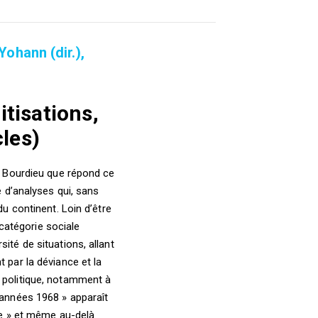
Yohann (dir.),
tisations,
cles)
re Bourdieu que répond ce
e d’analyses qui, sans
du continent. Loin d’être
catégorie sociale
ité de situations, allant
 par la déviance et la
e politique, notamment à
 années 1968 » apparaît
se » et même au-delà.