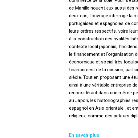
commerce de la soie. Pour s'établi
de Manille nouent eux aussi des re
deux cas, l'ouvrage interroge la ma
portugaises et espagnoles de com
leurs ordres respectifs, voire leur
à la construction des rivalités i
contexte local japonais, l'inciden
le financement et l'organisation d
économique et social très locali
financement de la mission, particu
siècle. Tout en proposant une ét
ainsi à une véritable entreprise 
reconsidérant dans une même pers
au Japon, les historiographies re
espagnol en Asie orientale , et e
religieux, comme des acteurs dip
En savoir plus