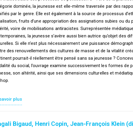
égorie dominée, la jeunesse est elle-même traversée par des rapp
nifiés par le genre. Elle est également à la source de processus d’et
ialisation, fruits d’une appropriation des assignations subies ou du
ltérité, voire de mobilisations antiracistes. Surreprésentée médiati
temporaines, la jeunesse s’avère aussi bien autrice qu’objet des di
turelles. Si elle n’est plus nécessairement une puissance démograph
tre des renouvellements des cultures de masse et de la vitalité cré
tinent pourrait-il réellement être pensé sans sa jeunesse ? Conce
alité du social, l’ouvrage examine successivement les formes de pol
nesse, son altérité, ainsi que ses dimensions culturelles et médiatiq
-hop.
savoir plus
gali Bigaud, Henri Copin, Jean-François Klein (di