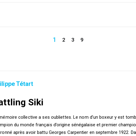
1
2
3
9
ilippe Tétart
attling Siki
mémoire collective a ses oubliettes. Le nom d’un boxeur y est tombé 
mpion du monde français d’origine sénégalaise et premier champio
ronné après avoir battu Georges Carpentier en septembre 1922. Dans