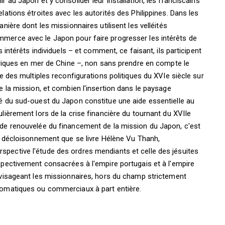
r au Japon et y consolider leur installation, les franciscains
lations étroites avec les autorités des Philippines. Dans les
nière dont les missionnaires utilisent les velléités
merce avec le Japon pour faire progresser les intérêts de
s intérêts individuels – et comment, ce faisant, ils participent
bériques en mer de Chine –, non sans prendre en compte le
ce des multiples reconfigurations politiques du XVIe siècle sur
e la mission, et combien l'insertion dans le paysage
sé du sud-ouest du Japon constitue une aide essentielle au
lièrement lors de la crise financière du tournant du XVIIe
ude renouvelée du financement de la mission du Japon, c'est
de décloisonnement que se livre Hélène Vu Thanh,
pective l'étude des ordres mendiants et celle des jésuites
spectivement consacrées à l'empire portugais et à l'empire
nvisageant les missionnaires, hors du champ strictement
lomatiques ou commerciaux à part entière.