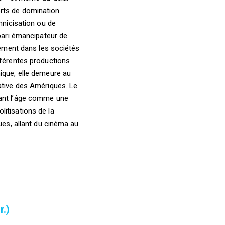
orts de domination
hnicisation ou de
 pari émancipateur de
quement dans les sociétés
fférentes productions
ique, elle demeure au
ative des Amériques. Le
vant l’âge comme une
itisations de la
ues, allant du cinéma au
r.)