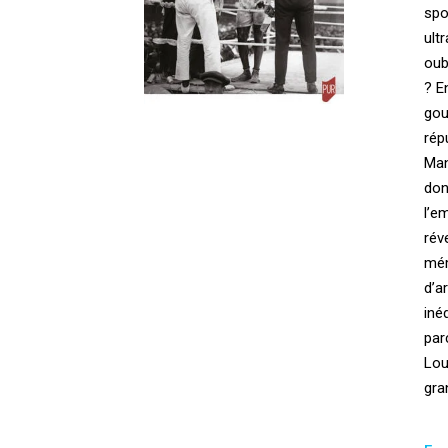
spo
ult
oub
? E
gou
rép
Man
don
l’e
rév
mém
d’a
iné
par
Lou
gra