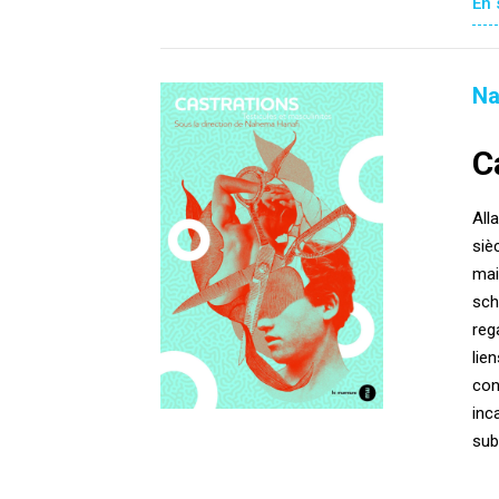
En 
Na
C
All
siè
mai
sch
reg
lie
con
inc
sub