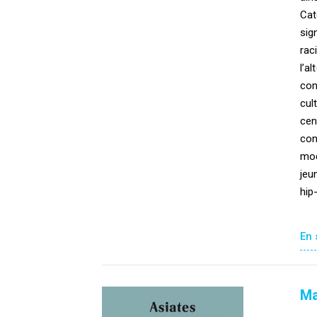
Cat
sig
rac
l’a
con
cul
cen
con
mod
jeu
hip
En 
Ma