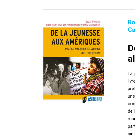
Ro
Ca
D
a
La 
liv
pré
une
con
de 
mar
par
ain