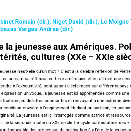
binet Romain (dir.), Niget David (dir.), Le Moigne 
bezas Vargas Andrea (dir.)
e la jeunesse aux Amériques. Poli
ltérités, cultures (XXe – XXIe siè
jeunesse n’est-elle qu’un mot ? C’est à la célèbre réflexion de Pier
re, en ancrant sa réflexion en terre américaine et en offrant une séri
tendre à l’exhaustivité, sont autant d’éclairages sur différents pays 
 expression univoque, la jeunesse est ici appréhendée comme une 
struite, enjeu de luttes constantes et renvoyant à une extrême divers
la condition ouvrière à l’engagement étudiant ou partisan, en passant
ginalité. La jeunesse est ici interrogée comme actrice et ressourc
tir de la seconde moitié du XXe siècle. Le cycle contestataire des «
si indissociable des processus de politisation à « l’ère de la jeunes