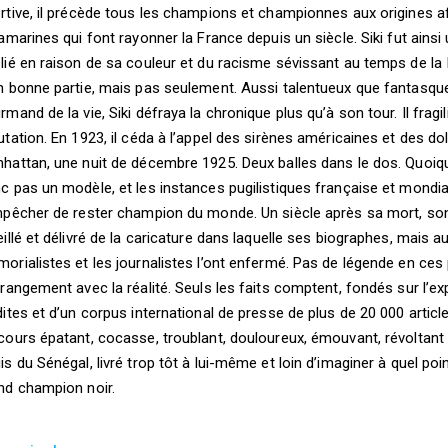
rtive, il précède tous les champions et championnes aux origines a
ramarines qui font rayonner la France depuis un siècle. Siki fut ainsi 
lié en raison de sa couleur et du racisme sévissant au temps de la I
n bonne partie, mais pas seulement. Aussi talentueux que fantasque 
rmand de la vie, Siki défraya la chronique plus qu’à son tour. Il frag
utation. En 1923, il céda à l’appel des sirènes américaines et des dollar
hattan, une nuit de décembre 1925. Deux balles dans le dos. Quoique
c pas un modèle, et les instances pugilistiques française et mondial
mpêcher de rester champion du monde. Un siècle après sa mort, son
eillé et délivré de la caricature dans laquelle ses biographes, mais au
orialistes et les journalistes l’ont enfermé. Pas de légende en ces
rrangement avec la réalité. Seuls les faits comptent, fondés sur l’exp
dites et d’un corpus international de presse de plus de 20 000 article
cours épatant, cocasse, troublant, douloureux, émouvant, révoltant
is du Sénégal, livré trop tôt à lui-même et loin d’imaginer à quel point
nd champion noir.