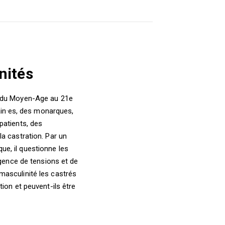
nités
, du Moyen-Age au 21e
vain·es, des monarques,
patients, des
a castration. Par un
que, il questionne les
rgence de tensions et de
masculinité les castrés
ion et peuvent-ils être