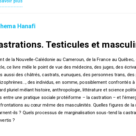
savoir plus
hema Hanafi
astrations. Testicules et masculi
ant de la Nouvelle-Calédonie au Cameroun, de la France au Québec
cle, ce livre mêle le point de vue des médecins, des juges, des écri
s aussi des châtrés, castrats, eunuques, des personnes trans, des 
izophrènes..., des individus, en somme, possiblement confrontés à l
ard pluriel mêlant histoire, anthropologie, littérature et science politi
ns entre une pratique sociale protéiforme – la castration – et l’éme
frontations au cœur même des masculinités. Quelles figures de la 
arnent-ils ? Quels processus de marginalisation sous-tend la castrat
vertis ?