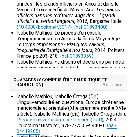
2015, 139, pp.21-34.
⟨hal-01893398⟩
princes : les grands officiers en Anjou et dans le
Isabelle Mathieu, Sydney Gaultier. Travailler avec
Maine et Loire à la fin du Moyen Âge.
Les grands
les familles en maisons d’enfants à caractère
officiers dans les territoires angevins = I grandi
social.
Actualités sociales hebdomadaires : ASH
,
ufficiali nei territori angioini
, 2016, Bergame, Italie.
2015, 2933, pp.30-31.
⟨hal-01982732⟩
⟨10.4000/books.efr.3017⟩
.
⟨hal-01893400⟩
Isabelle Mathieu. Une source criminelle
Isabelle Mathieu. Le procès d’un couple
exceptionnelle : les procès de Saint-Denis-d’Anjou
d’empoisonneurs en Anjou à la fin du Moyen Âge.
et Chemiré-sur-Sarthe (1501-1512).
Le Corps empoisonné - Pratiques, savoirs,
Criminocorpus, revue hypermédia. Histoire de la
imaginaire de l'Antiquité à nos jours
, 2014, Poitiers,
justice, des crimes et des peines
, 2012, pp.1-146.
France. pp.203-218.
⟨hal-01893359⟩
⟨hal-01894974⟩
Isabelle Mathieu. « …disons et declerons par notre
Isabelle Mathieu. Prisons et prisonniers en Anjou
sentence, jugement et à droit… » : le prononcé de la
au Bas Moyen Âge.
Annales de Bretagne et des
sentence et son exécution en Anjou et dans le
pays de l'Ouest : Anjou, Maine, Touraine
, 2005, 112
Maine à la fin du Moyen Âge.
Sentences et
OUVRAGES (Y COMPRIS ÉDITION CRITIQUE ET
(1), pp.147-169.
⟨10.4000/abpo.1146⟩
.
⟨hal-
TRADUCTION)
décisions judiciaires, du Moyen Âge à l’époque
9 document
01894979⟩
contemporaine
, 2013, Dijon, France. pp.29-38.
⟨hal-
Isabelle Mathieu. Un infanticide à Argentré en 1470.
Isabelle Mathieu, Isabelle Ortega (Dir.).
01893367⟩
La Mayenne : archéologie, histoire
, 2004, 27,
L'ingouvernabilité en questions. Europe chrétienne
Isabelle Mathieu. Jean de Bourdigné : conceptions
pp.337-341.
⟨hal-01894977⟩
méridionale et orientale (XIIe-première moitié XVIe
et méthodes d ’un « historien » angevin de la fin du
Isabelle Mathieu. La tenue des assises
siècle). Isabelle Mathieu (dir.); Isabelle Ortega (dir.).
Moyen Âge.
Histoire et historiens de l’Anjou
, 2012,
seigneuriales dans les campagnes angevines (fin
Presses universitaires de Rennes (PUR)
, 2024,
Angers, France. pp.51-64.
⟨hal-01893369⟩
XIVe-milieu XVIe siècles).
Archives d'Anjou :
Collection "Histoire", 978-2-7535-9440-1.
⟨hal-
Isabelle Mathieu. "... disons et déclarons par notre
mélanges d'histoire et d'archéologie angevines
,
04419205⟩
sentence, jugement et à droit..".
Sentences et
2002, pp.49-75.
⟨hal-01893387⟩