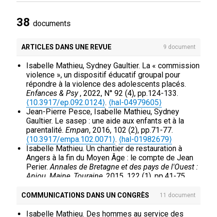
38
documents
ARTICLES DANS UNE REVUE
9 document
Isabelle Mathieu, Sydney Gaultier. La « commission
violence », un dispositif éducatif groupal pour
répondre à la violence des adolescents placés.
Enfances & Psy
, 2022, N° 92 (4), pp.124-133.
⟨10.3917/ep.092.0124⟩
.
⟨hal-04979605⟩
Jean-Pierre Pesce, Isabelle Mathieu, Sydney
Gaultier. Le sasep : une aide aux enfants et à la
parentalité.
Empan
, 2016, 102 (2), pp.71-77.
⟨10.3917/empa.102.0071⟩
.
⟨hal-01982679⟩
Isabelle Mathieu. Un chantier de restauration à
Angers à la fin du Moyen Âge : le compte de Jean
Perier.
Annales de Bretagne et des pays de l'Ouest :
Anjou, Maine, Touraine
, 2015, 122 (1), pp.41-75.
⟨10.4000/abpo.2953⟩
.
⟨hal-01893399⟩
Isabelle Mathieu. « Vin noir, vin blanc, vin vermeil,
COMMUNICATIONS DANS UN CONGRÈS
11 document
vin nouveau » : le vin et la vigne en Anjou à la fin du
Moyen Âge.
303 : arts, recherches et créations
,
Isabelle Mathieu. Des hommes au service des