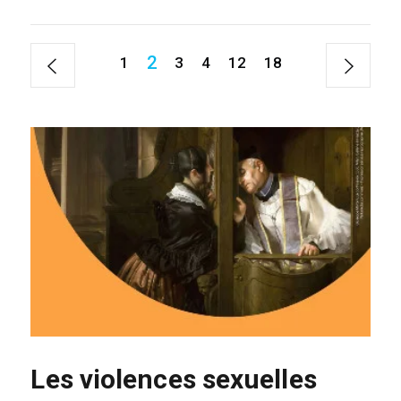
2
1
3
4
12
18
Les violences sexuelles