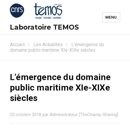
MENU
Laboratoire TEMOS
Accueil
Les Actualités
L’émergence du
domaine public maritime XIe-XIXe siècles
L’émergence du domaine
public maritime XIe-XIXe
siècles
25 octobre 2018 par Administrateur [TheChamp-Sharing]