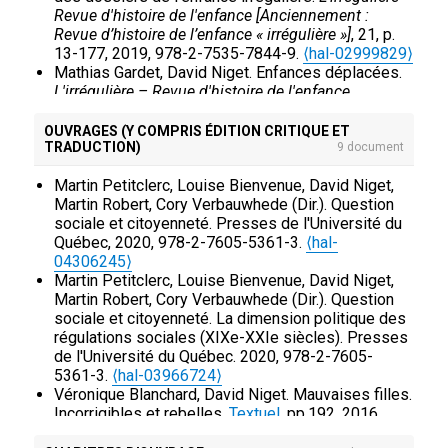
pp.133-170.
⟨hal-01924894⟩
Revue d'histoire de l'enfance [Anciennement :
Revue d’histoire de l’enfance « irrégulière »]
, 21, p.
13-177, 2019, 978-2-7535-7844-9.
⟨hal-02999829⟩
Mathias Gardet, David Niget. Enfances déplacées.
L'irrégulière – Revue d'histoire de l'enfance
[Anciennement : Revue d’histoire de l’enfance
« irrégulière »]
, 15, p.15-183, 2013, 978-2-7535-
OUVRAGES (Y COMPRIS ÉDITION CRITIQUE ET
TRADUCTION)
2896-3.
⟨hal-02999828⟩
9 document
Mathias Gardet, David Niget. Enfances déplacées.
Martin Petitclerc, Louise Bienvenue, David Niget,
L'irrégulière – Revue d'histoire de l'enfance
Martin Robert, Cory Verbauwhede (Dir.). Question
[Anciennement : Revue d’histoire de l’enfance
sociale et citoyenneté. Presses de l'Université du
« irrégulière »]
, 14, p. 29-222, 2012, 978-2-7535-
Québec, 2020, 978-2-7605-5361-3.
⟨hal-
2194-0.
⟨hal-02999824⟩
04306245⟩
Martin Petitclerc, Louise Bienvenue, David Niget,
Martin Robert, Cory Verbauwhede (Dir.). Question
sociale et citoyenneté. La dimension politique des
régulations sociales (XIXe-XXIe siècles). Presses
de l'Université du Québec. 2020, 978-2-7605-
5361-3.
⟨hal-03966724⟩
Véronique Blanchard, David Niget. Mauvaises filles.
Incorrigibles et rebelles.
Textuel
, pp.192, 2016,
9782845975606.
⟨hal-01520119⟩