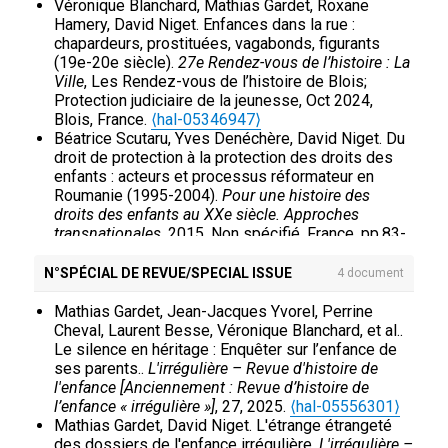
David Niget. Expertise médico-pédagogique et
Véronique Blanchard, Mathias Gardet, Roxane
délinquance juvénile en Belgique au XXe siècle.
Hamery, David Niget. Enfances dans la rue :
Histoire@Politique : revue du Centre d'histoire de
chapardeurs, prostituées, vagabonds, figurants
Sciences Po
, 2011, 14, pp.38-54.
⟨hal-01924816⟩
(19e-20e siècle).
27e Rendez-vous de l’histoire : La
David Niget. De l'hystérie à la révolte : l'observation
Ville
, Les Rendez-vous de l’histoire de Blois;
médico-pédagogique des jeunes délinquantes en
Protection judiciaire de la jeunesse, Oct 2024,
Belgique (1912-1965).
Champ Pénal
, 2011, VIII,
Blois, France.
⟨hal-05346947⟩
pp.1-27.
⟨10.4000/champpenal.8056⟩
.
⟨hal-
Béatrice Scutaru, Yves Denéchère, David Niget. Du
01924814⟩
droit de protection à la protection des droits des
David Niget. Du pénal au social. L’hybridation des
enfants : acteurs et processus réformateur en
politiques judiciaires et assistancielles de
Roumanie (1995-2004).
Pour une histoire des
protection de la jeunesse dans la première moitié
droits des enfants au XXe siècle. Approches
du XXe siècle.
Histoire et Sociétés
, 2008, 25-26,
transnationales
, 2015, Non spécifié, France. pp.83-
pp.10-27.
⟨hal-01924884⟩
93.
⟨hal-02564792⟩
David Niget. La violence, attribut et stigmate de la
N°SPÉCIAL DE REVUE/SPECIAL ISSUE
4 document
jeunesse.
L'irrégulière – Revue d'histoire de
l'enfance [Anciennement : Revue d’histoire de
Mathias Gardet, Jean-Jacques Yvorel, Perrine
l’enfance « irrégulière »]
, 2007, 9, pp.9-21.
⟨hal-
Cheval, Laurent Besse, Véronique Blanchard, et al..
01924907⟩
Le silence en héritage : Enquêter sur l’enfance de
David Niget. Histoire d’une croisade civique: la
ses parents..
L'irrégulière – Revue d'histoire de
mise en place de la “Cour des jeunes délinquants”
l'enfance [Anciennement : Revue d’histoire de
de Montréal (1890-1920).
L'irrégulière – Revue
l’enfance « irrégulière »]
, 27, 2025.
⟨hal-05556301⟩
d'histoire de l'enfance [Anciennement : Revue
Mathias Gardet, David Niget. L'étrange étrangeté
d’histoire de l’enfance « irrégulière »]
, 2003, 5,
des dossiers de l'enfance irrégulière.
L'irrégulière –