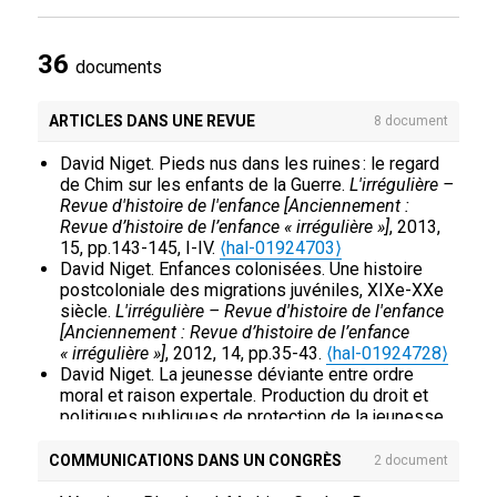
36
documents
ARTICLES DANS UNE REVUE
8 document
David Niget. Pieds nus dans les ruines : le regard
de Chim sur les enfants de la Guerre.
L'irrégulière –
Revue d'histoire de l'enfance [Anciennement :
Revue d’histoire de l’enfance « irrégulière »]
, 2013,
15, pp.143-145, I-IV.
⟨hal-01924703⟩
David Niget. Enfances colonisées. Une histoire
postcoloniale des migrations juvéniles, XIXe-XXe
siècle.
L'irrégulière – Revue d'histoire de l'enfance
[Anciennement : Revue d’histoire de l’enfance
« irrégulière »]
, 2012, 14, pp.35-43.
⟨hal-01924728⟩
David Niget. La jeunesse déviante entre ordre
moral et raison expertale. Production du droit et
politiques publiques de protection de la jeunesse
sous le régime de Vichy.
Droit et Société : Revue
internationale de théorie du droit et de sociologie
COMMUNICATIONS DANS UN CONGRÈS
2 document
juridique
, 2011, 79 (3), pp.573-590.
⟨hal-01924827⟩