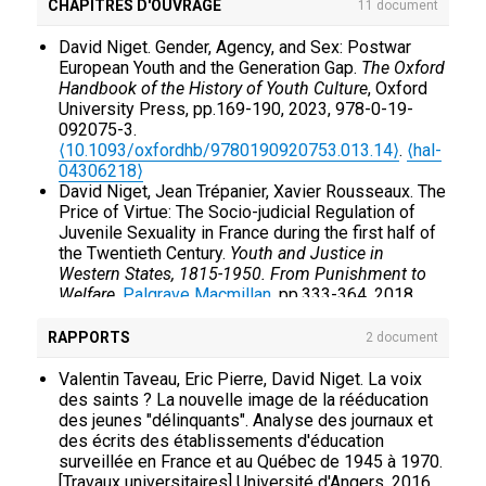
Yves Denéchère, David Niget (Dir.). Droits des
CHAPITRES D'OUVRAGE
11 document
enfants au XXe siècle.. Presses Universitaires de
Rennes. 2015, 10 2-7535-4131-0.
⟨halshs-
David Niget. Gender, Agency, and Sex: Postwar
01197046⟩
European Youth and the Generation Gap.
The Oxford
Yves Denéchère, David Niget. Droits des enfants
Handbook of the History of Youth Culture
, Oxford
au XXe siècle. Pour une histoire transnationale.
University Press, pp.169-190, 2023, 978-0-19-
PUR, pp.212, 2015, Histoire, 978-2-7535-4131-3.
092075-3.
⟨hal-02564823⟩
⟨10.1093/oxfordhb/9780190920753.013.14⟩
.
⟨hal-
Christine Machiels, David Niget. Protection de
04306218⟩
l’enfance et paniques morales.
Yapaka; Fabert
,
David Niget, Jean Trépanier, Xavier Rousseaux. The
pp.57, 2013, Temps d'arrêt. Lectures, 978-2-
Price of Virtue: The Socio-judicial Regulation of
84922-245-4.
⟨hal-01924711⟩
Juvenile Sexuality in France during the first half of
David Niget, Martin Petitclerc. Pour une histoire du
the Twentieth Century.
Youth and Justice in
risque. Québec, France, Belgique.
Presses
Western States, 1815-1950. From Punishment to
universitaires de Rennes
, pp.334, 2012, Histoire,
Welfare
,
Palgrave Macmillan
, pp.333-364, 2018,
978-2-7535-1972-5.
⟨hal-01924780⟩
World Histories of Crime, Culture and Violence,
Aurore François, Veerle Massin, David Niget.
978-3319662442.
⟨10.1007/978-3-319-66245-9⟩
.
RAPPORTS
2 document
Violences juvéniles sous expertise(s), XIXe-XXIe
⟨hal-01786633⟩
siècles.
Presses universitaires de Louvain
, pp.310,
David Niget, William Bush, David Tanenhaus. From
Valentin Taveau, Eric Pierre, David Niget. La voix
2011, Histoire, justice, sociétés, 978-2-87463-
Criminal Justice to the Social Clinic: The Role of
des saints ? La nouvelle image de la rééducation
259-4.
⟨hal-01924834⟩
Magistrates in the Circulation of Transnational
des jeunes "délinquants". Analyse des journaux et
David Niget. La naissance du tribunal pour enfants.
Models in the Twentieth Century.
Ages of Anxiety:
des écrits des établissements d'éducation
Une comparaison France-Québec, 1912-1945.
Historical and Transnational Perspectives on
surveillée en France et au Québec de 1945 à 1970.
Presses universitaires de Rennes
, pp.418, 2009,
Juvenile Justice
,
New York University Press
,
[Travaux universitaires] Université d'Angers. 2016,