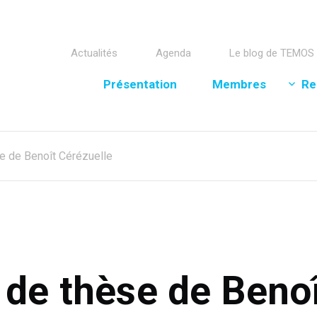
Actualités
Agenda
Le blog de TEMOS
Présentation
Membres
Re
e de Benoît Cérézuelle
de thèse de Benoî