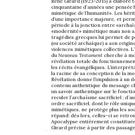
René Girard (1923-2015) a élaboré 
cinquantaine d’années une pensée his
mimétique de l’humanité». Les hérit
d’une importance majeure, et perm
période à la jonction entre «archaï
«modernité» mimétique mais non sac
tragédies grecques lui permet de p
(ou société archaïque) a son origi
violences mimétiques collectives. L’
du
Nouveau Testament
cherche à mon
révélation totale du fonctionnement
les récits évangéliques. L’interpré
la racine de sa conception de la mo
Révélation donne l’impulsion à un d
contenu authentique du message chré
un savoir authentique sur le fonct
reculer l’archaïsme sacrificiel ; d’a
ordre sacrificiel, dont le rôle uniqu
mimétiques, ne protège plus les soc
répand: dès lors, celles-ci se retr
Apocalypse entièrement constituée
Girard précise à partir des passag