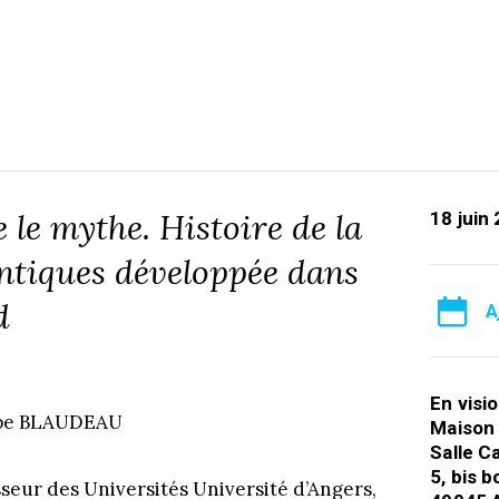
 le mythe. Histoire de la
18 juin
antiques développée dans
d
A
En visi
ippe BLAUDEAU
Maison 
Salle C
5, bis 
eur des Universités Université d’Angers,