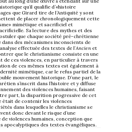
tout au long d’une œuvre s’étendant sur une
torique qu’il qualifie d’«histoire
ages que Girard tire de l’Antiquité y sont
ettent de placer chronologiquement cette
sme» mimétique et sacrificiel et
rificielle. Sa lecture des mythes et des
ostuler que chaque société pré-chrétienne
ne dans des mécanismes inconscients de
analyse effectuée des textes de l’
Ancien
et
trer que le christianisme consiste en une
 de ces violences, en particulier à travers
tation de ces mêmes textes est également à
dernité mimétique, car le refus partiel de la
ouble mouvement historique. D’une part, le
tien s’inscrit dans l’histoire et y diffuse
ionnement des violences humaines, faisant
utre part, la disparition progressive de cet
e était de contenir les violences
iétés dans lesquelles le christianisme se
ouvent donc devant le risque d’une
 de violences humaines, conception que
es apocalyptiques des textes évangéliques.