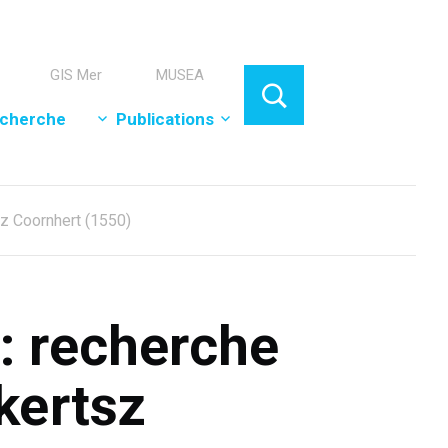
GIS Mer
MUSEA
cherche
Publications
sz Coornhert (1550)
s: recherche
ckertsz