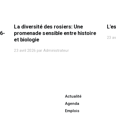
La diversité des rosiers: Une
L'e
56-
promenade sensible entre histoire
23 av
et biologie
23 avril 2026 par Administrateur
Actualité
Agenda
Emplois