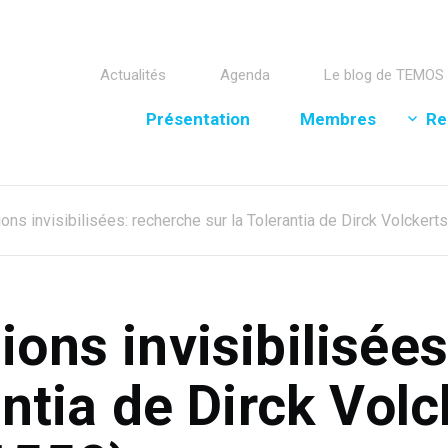
Actualités
Agenda
Le blog de TEMOS
Présentation
Membres
Re
ns invisibilisées: recherche sur la Tolerantia de Dirck Volckert
ons invisibilisée
antia de Dirck Vol