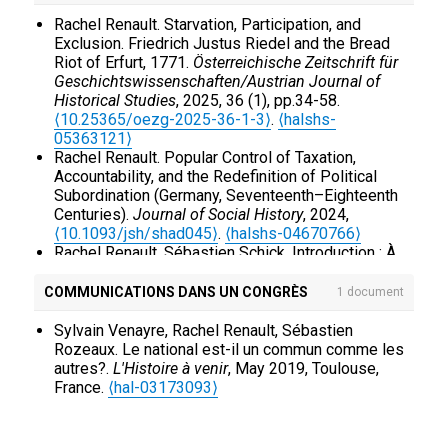
Rachel Renault. Starvation, Participation, and
Exclusion. Friedrich Justus Riedel and the Bread
Riot of Erfurt, 1771.
Österreichische Zeitschrift für
Geschichtswissenschaften/Austrian Journal of
Historical Studies
, 2025, 36 (1), pp.34-58.
⟨10.25365/oezg-2025-36-1-3⟩
.
⟨halshs-
05363121⟩
Rachel Renault. Popular Control of Taxation,
Accountability, and the Redefinition of Political
Subordination (Germany, Seventeenth–Eighteenth
Centuries).
Journal of Social History
, 2024,
⟨10.1093/jsh/shad045⟩
.
⟨halshs-04670766⟩
Rachel Renault, Sébastien Schick. Introduction : À
quoi (et à qui) servent les traîtres ?.
L'Atelier du
Centre de recherches historiques
, 2024, 29,
COMMUNICATIONS DANS UN CONGRÈS
1 document
⟨10.4000/11xj5⟩
.
⟨halshs-04670855⟩
Jérôme Heurtaux, Rachel Renault, Federico
Sylvain Venayre, Rachel Renault, Sébastien
Tarragoni. États de crise [Éditorial].
Tracés : Revue
Rozeaux. Le national est-il un commun comme les
de Sciences Humaines
, 2023, 44, pp.9-27.
autres?.
L'Histoire à venir
, May 2019, Toulouse,
⟨10.4000/traces.15059⟩
.
⟨hal-04621449⟩
France.
⟨hal-03173093⟩
Alexandre Dupont, Rachel Renault. Introduction au
dossier : "Les espaces alternatifs du politique
(monde atlantique, XVIIIe-XIXe siècles)".
Mélanges