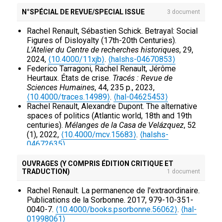
de la Casa de Velázquez
, 2022, 52 (1),
N°SPÉCIAL DE REVUE/SPECIAL ISSUE
3 document
⟨10.4000/mcv.15699⟩
.
⟨halshs-04672632⟩
Rachel Renault. Eine moralische Ökonomie der
Rachel Renault, Sébastien Schick. Betrayal: Social
Steuern?.
Jahrbuch für Wirtschaftsgeschichte /
Figures of Disloyalty (17th-20th Centuries).
Economic History Yearbook
, 2021, 62 (2), pp.303-
L'Atelier du Centre de recherches historiques
, 29,
331.
⟨10.1515/jbwg-2021-0012⟩
.
⟨halshs-
2024,
⟨10.4000/11xjb⟩
.
⟨halshs-04670853⟩
03550953⟩
Federico Tarragoni, Rachel Renault, Jérôme
Rachel Renault. Pour une histoire par en bas du
Heurtaux. États de crise.
Tracés : Revue de
Saint-Empire romain germanique : l’histoire
Sciences Humaines
, 44, 235 p., 2023,
populaire comme point de vue sur la domination.
⟨10.4000/traces.14989⟩
.
⟨hal-04625453⟩
Revue d'Histoire Moderne et Contemporaine
, 2020,
Rachel Renault, Alexandre Dupont. The alternative
67 (2), pp.78-99.
⟨10.3917/rhmc.672.0078⟩
.
spaces of politics (Atlantic world, 18th and 19th
⟨halshs-02886227⟩
centuries).
Mélanges de la Casa de Velázquez
, 52
Rachel Renault. Gleichheit, Gerechtigkeit, Billigkeit.
(1), 2022,
⟨10.4000/mcv.15683⟩
.
⟨halshs-
Steuerverteilung, Satus und soziale Ordnung im 18.
04672635⟩
Jahrhundert.
Zeitschrift für historische Forschung
,
2018, Verschränkte Ungleichheit, 56.
⟨hal-
OUVRAGES (Y COMPRIS ÉDITION CRITIQUE ET
01998039⟩
TRADUCTION)
1 document
Rachel Renault. "Refuser l’impôt, définir le bien
commun, Antifiscalisme et pratiques politiques
Rachel Renault. La permanence de l'extraordinaire.
ordinaires en Allemagne au XVIIIe siècle".
Politix
,
Publications de la Sorbonne. 2017, 979-10-351-
2017, 119 (3), pp.79-100.
⟨10.3917/pox.119.0079⟩
.
0040-7.
⟨10.4000/books.psorbonne.56062⟩
.
⟨hal-
⟨hal-01998012⟩
01998061⟩