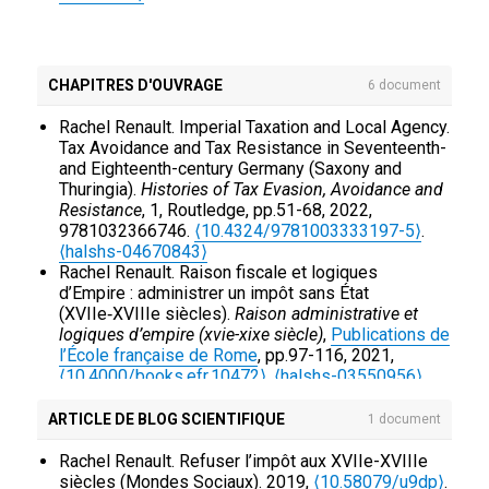
Rachel Renault. (Ne pas) raconter la révolte.
Seigneurs et sujets face à la désobéissance
en Saxe et en Thuringe dans la seconde moitié
du xviie siècle.
Dix-septième siècle
, 2017, 275 (2),
pp.299-310.
⟨10.3917/dss.172.0299⟩
.
⟨hal-
CHAPITRES D'OUVRAGE
6 document
01998016⟩
Rachel Renault. "Mémoires et pratiques de la
Rachel Renault. Imperial Taxation and Local Agency.
révolte dans le territoire Schönburg, XVIIe-XVIIIe
Tax Avoidance and Tax Resistance in Seventeenth-
siècles", dans : Mémoire des révoltes, XV e-XVIII e
and Eighteenth-century Germany (Saxony and
siècles. Textes rassemblés par Stéphane
Thuringia).
Histories of Tax Evasion, Avoidance and
HAFFEMAYER, Cahiers du CRHQ, 2013-N° 4.
Resistance
, 1, Routledge, pp.51-68, 2022,
Les
Cahiers du CRHQ [en ligne]
9781032366746.
⟨10.4324/9781003333197-5⟩
, 2013.
⟨hal-01998019⟩
.
Rachel Renault. Crédit, défiance et « fidélité » dans
⟨halshs-04670843⟩
le territoire Reuß (années 1770).
Rachel Renault. Raison fiscale et logiques
Revue
Hypothèses,
d’Empire : administrer un impôt sans État
Actes de la journée d'étude de l'École doctorale
(XVIIe‑XVIIIe siècles).
Raison administrative et
d'Histoire de l'Université Paris1, mai 2005,
logiques d’empire (xvie-xixe siècle)
,
Publications de
, 2013.
⟨hal-01998025⟩
l’École française de Rome
, pp.97-116, 2021,
Rachel Renault. L'autorité seigneuriale en
⟨10.4000/books.efr.10472⟩
.
⟨halshs-03550956⟩
questions. Pratiques de la contestation et
Rachel Renault. Résistance à la justice et
concurrence des systèmes normatifs: le
construction du politique Les territoires immédiats
ARTICLE DE BLOG SCIENTIFIQUE
1 document
gouvernement des Schönburg, 1648-1806.
d'Empire de Saxe et Thuringe face aux justices
Revue
Hypothèses,
impériales et territoriales (XVIIe-XVIIIe siècles).
Rachel Renault. Refuser l’impôt aux XVIIe-XVIIIe
Actes de la journée d'étude de l'École doctorale
Résister à la justice. xiie-xviiie siècles
, 2020, 978-2-
siècles (Mondes Sociaux). 2019,
⟨10.58079/u9dp⟩
.