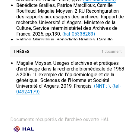
Bénédicte Grailles, Patrice Marcilloux, Camille
Rouffaud, Magalie Moysan. 2 RU Reconfiguration
des rapports aux usagers des archives. Rapport de
recherche. Université d' Angers; Ministère de la
Culture, Service interministériel des Archives de
France. 2025, pp.130.
⟨hal-05338283⟩
Patrice Marcilloux, Bénédicte Grailles, Camille
Rouffaud, Magalie Moysan. 2RU The
Reconfiguration of User Relations. Research Report
THÈSES
1 document
Summary. Université d' Angers; Ministère de la
Culture, Service interministériel des Archives de
Magalie Moysan. Usages d’archives et pratiques
France. 2025, pp.5.
⟨hal-05513026⟩
d’archivage dans la recherche biomédicale de 1968
à 2006. : L’exemple de l’épidémiologie et de la
génétique.. Sciences de l'Homme et Société.
Université d' Angers, 2019. Français.
⟨NNT : ⟩
.
⟨tel-
04924179⟩
Documents récupérés de l'archive ouverte HAL