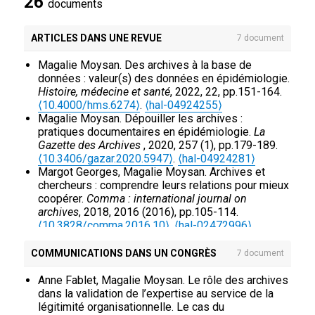
26
documents
ARTICLES DANS UNE REVUE
7 document
Magalie Moysan. Des archives à la base de
données : valeur(s) des données en épidémiologie.
Histoire, médecine et santé
, 2022, 22, pp.151-164.
⟨10.4000/hms.6274⟩
.
⟨hal-04924255⟩
Magalie Moysan. Dépouiller les archives :
pratiques documentaires en épidémiologie.
La
Gazette des Archives
, 2020, 257 (1), pp.179-189.
⟨10.3406/gazar.2020.5947⟩
.
⟨hal-04924281⟩
Margot Georges, Magalie Moysan. Archives et
chercheurs : comprendre leurs relations pour mieux
coopérer.
Comma : international journal on
archives
, 2018, 2016 (2016), pp.105-114.
⟨10.3828/comma.2016.10⟩
.
⟨hal-02472996⟩
Margot Georges, Magalie Moysan. Têtes
chercheuses et archives à l’ère de l’informatique.
COMMUNICATIONS DANS UN CONGRÈS
7 document
La Gazette des Archives
, 2017, 245, pp.191-201.
⟨hal-02412568⟩
Anne Fablet, Magalie Moysan. Le rôle des archives
Magalie Moysan. La réutilisation d'archives par les
dans la validation de l’expertise au service de la
chercheurs en épidémiologie.
La Gazette des
légitimité organisationnelle. Le cas du