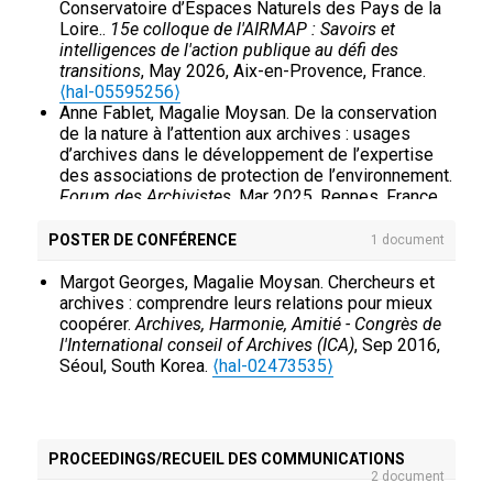
Archives
, 2016, 243, pp.53-63.
Conservatoire d’Espaces Naturels des Pays de la
⟨10.3406/gazar.2016.5376⟩
.
⟨hal-01257170v2⟩
Loire..
15e colloque de l'AIRMAP : Savoirs et
Aurore Cartier, Nathalie Reymonet, Magalie
intelligences de l'action publique au défi des
Moysan. Le data management plan : un outil pour
transitions
, May 2026, Aix-en-Provence, France.
l’open access et l’archivage des données de
⟨hal-05595256⟩
recherche.
Archiviste ! La lettre de l'association des
Anne Fablet, Magalie Moysan. De la conservation
archivistes français
, 2015, 115, pp.29.
⟨hal-
de la nature à l’attention aux archives : usages
01241196⟩
d’archives dans le développement de l’expertise
Charlotte Maday, Magalie Moysan. Records
des associations de protection de l’environnement.
management for scientific data.
Archives and
Forum des Archivistes
, Mar 2025, Rennes, France.
Manuscripts
, 2014, 42 (2), pp.190-192.
⟨10.3917/g2000.315.0049⟩
.
⟨hal-05583912⟩
⟨10.1080/01576895.2014.911686⟩
.
⟨hal-
Margot Georges, Magalie Moysan. La diffusion des
POSTER DE CONFÉRENCE
1 document
04924235⟩
archives du point de vue des producteurs.
L’exemple des chercheur·euse·s en sciences du
Margot Georges, Magalie Moysan. Chercheurs et
végétal et en sciences biomédicales.
Retour et
archives : comprendre leurs relations pour mieux
détour autour de la diffusion
, Groupe
coopérer.
Archives, Harmonie, Amitié - Congrès de
interdisciplinaire de recherche en archivistique
l'International conseil of Archives (ICA)
, Sep 2016,
(GIRA), Mar 2023, Montréal Québec, Canada.
⟨hal-
Séoul, South Korea.
⟨hal-02473535⟩
04331652⟩
Margot Georges, Bénédicte Grailles, Damien
Hamard, Charly Jollivet, Magalie Moysan. Les
freins à l'accès aux archives, entre contraintes
PROCEEDINGS/RECUEIL DES COMMUNICATIONS
métier et régulations sociales.
Archives et
2 document
transparence : une ambition citoyenne. Forum de