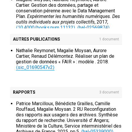
Cartier. Gestion des données, partage et
conservation pérenne avec le Data Management
Plan.
Expérimenter les humanités numériques. Des
outils individuels aux projets collectifs
, 2017,
⟨10.4000/books.pum.11132⟩
.
⟨hal-02569874⟩
Margot Georges, Magalie Moysan. Les archives
entre passé et futur : quelle temporalité pour les
AUTRES PUBLICATIONS
1 document
inscriptions des chercheurs ?. MIÈGE (Bernard);
PÉLISSIER (Nicolas); DOMENGET (Jean-Claude).
Nathalie Reymonet, Magalie Moysan, Aurore
Temps et temporalités en information-
Cartier, Renaud Délémontez. Réaliser un plan de
communication, Des concepts aux méthodes
,
gestion de données « FAIR » : modèle . 2018.
Harmattan, pp.179-189, 2017.
⟨hal-02474416⟩
⟨sic_01690547v2⟩
Magalie Moysan. Archiver les données de
recherche dans quinze ans.
L'archiviste dans
quinze ans. Nouvelles attentes, nouvelles
responsabilités, nouveaux défis
, Academia, 2015.
RAPPORTS
3 document
⟨hal-02569891⟩
Patrice Marcilloux, Bénédicte Grailles, Camille
Rouffaud, Magalie Moysan. 2 RU Reconfiguration
des rapports aux usagers des archives. Synthèse
du rapport de recherche. Université d' Angers;
Ministère de la Culture, Service interministériel des
Archives de France. 2025, pp.5.
⟨hal-05339000⟩