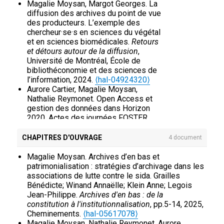
Magalie Moysan, Margot Georges. La
l’association des archivistes français
, Apr 2019,
diffusion des archives du point de vue
Saint-Etienne, France.
⟨hal-02512796⟩
des producteurs. L’exemple des
Magalie Moysan, Margot Georges. When French
chercheur·se·s en sciences du végétal
archivists speak about researchers and their
et en sciences biomédicales.
Retours
archives: a textual analysis.
Second Workshop on
et détours autour de la diffusion
,
Scientific Archives
, Aug 2018, Washington, France.
Université de Montréal, École de
⟨hal-02569906⟩
bibliothéconomie et des sciences de
Magalie Moysan, Margot Georges, Charly Jollivet,
l’information, 2024.
⟨hal-04924320⟩
Damien Hamard, Jean-Philippe Legois. Le doctorat
Aurore Cartier, Magalie Moysan,
en archivistique.
La recherche en archivistique :
Nathalie Reymonet. Open Access et
qu’en est-il aujourd’hui ? XVe journée
gestion des données dans Horizon
d’archivistique d’Angers2017-02-03
, Université
2020. Actes des journées FOSTER
d'Angers, Feb 2017, Angers, France.
⟨hal-
tenues à Paris les lundi 29 et mardi 30
02494688⟩
juin 2015.
FOSTER Facilitate Open
CHAPITRES D'OUVRAGE
4 document
Aurore Cartier, Magalie Moysan, Nathalie
Science Training for European
Reymonet. Construire des outils pour la gestion
Research « Open Access et gestion des
Magalie Moysan. Archives d’en bas et
des données de la recherche dans une
données dans Horizon 2020 »
, Jun
patrimonialisation : stratégies d’archivage dans les
communauté d’universités.
Journée sur les
2015, Paris, France. 2015,
associations de lutte contre le sida. Grailles
données de la recherche
, ADBS, Jan 2015, Paris,
⟨10.5281/zenodo.35071⟩
.
⟨hal-
Bénédicte; Winand Annaëlle; Klein Anne; Legois
France.
⟨hal-01138663⟩
01176555⟩
Jean-Philippe.
Archives d'en bas : de la
constitution à l'institutionnalisation
, pp.5-14, 2025,
Cheminements.
⟨hal-05617078⟩
Magalie Moysan, Nathalie Reymonet, Aurore