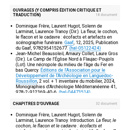
transferts. Hommages à Mario A. Del Chiaro, edited
by Laura Ambrosini and Vincent Jolivet.
American
OUVRAGES (Y COMPRIS ÉDITION CRITIQUE ET
Journal of Archaeology
, 2016, 120 (4),
TRADUCTION)
18 document
⟨10.3764/ajaonline1204.Frere⟩
.
⟨hal-01859396⟩
Dominique Frère, Nicolas B. Garnier, Mario
Dominique Frère, Laurent Hugot, Solenn de
Cyglielman, Lucia Pagnini. Les cruches askoïdes
Larminat, Laurence Tranoy (Dir.). La fleur, le cochon,
sardes en Etrurie : la problématique de leur contenu
le flacon et le cadavre : écofacts et artefacts en
et de leur fonction.
Studi etruschi
, 2015.
⟨hal-
scénographie funéraire.
Gaaf
, 12, 2025, Publication
01859401⟩
du Gaaf, 9782954152677.
⟨hal-05122424⟩
Dominique Frère, Nicolas B. Garnier, Jean-Jacques
Jean-Michel Beausoleil, Amaury Collet, Laure Gros
Maffre, Elisabeth Dodinet. Vases à parfum de la fin
(Dir.). Le Camp de l’Église Nord à Flaujac-Poujols
de l’époque classique mis au jour à Apollonia de
(Lot). Une nécropole du milieu de l’âge du Fer en
Cyrénaïque : les analyses de contenus.
Revue
bas Quercy.
Éditions de l’Association pour le
archéologique
, 2013, 1, pp.57-80.
⟨hal-01077656⟩
Développement de l’Archéologie en Languedoc-
Dominique Frère, Jacqueline Argant, Samuel
Roussillon
, 2 vol. + 1 inventaire du mobilier, 2024,
Lacroix, Emmanuelle Leroy-Langelin, Etienne Louis,
Monographies d’Archéologie Méditerranéenne 41,
et al.. De la fouille au laboratoire : analyses et
978-2-912369-40-6.
⟨hal-04473514⟩
interprétations des contenus de céramiques et
Dominique Frère, Barbara del Mastro, Priscilla
verres archéologiques.
Revue du Nord. Collection
Munzi, Claude Pouzadoux. Manger, boire, se
CHAPITRES D'OUVRAGE
32 document
Archéologie (Hors série)
, 2012, 17, pp.479-504.
parfumer pour l’éternité : rituels alimentaires et
⟨hal-01077659⟩
odorants en Italie et en Gaule du IXe siècle avant
Dominique Frère, Laurent Hugot, Solenn de
Dominique Frère, Dodinet Elisabeth, Nicolas B.
au Ier siècle après J.-C..
Centre Jean Bérard
, 53,
Larminat, Laurence Tranoy. Introduction.
La fleur, le
Garnier. L’étude interdisciplinaire des parfums
2021, Collection du Centre Jean Bérard, 978-2-
cochon, le flacon et le cadavre : écofacts et
anciens au prisme de l’archéologie, la chimie et la