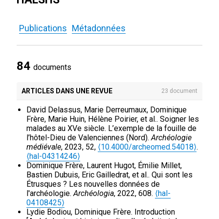
Publications
Métadonnées
84
documents
ARTICLES DANS UNE REVUE
23 document
David Delassus, Marie Derreumaux, Dominique
Frère, Marie Huin, Hélène Poirier, et al.. Soigner les
malades au XVe siècle. L’exemple de la fouille de
l’hôtel-Dieu de Valenciennes (Nord).
Archéologie
médiévale
, 2023, 52,
⟨10.4000/archeomed.54018⟩
.
⟨hal-04314246⟩
Dominique Frère, Laurent Hugot, Émilie Millet,
Bastien Dubuis, Eric Gailledrat, et al.. Qui sont les
Étrusques ? Les nouvelles données de
l'archéologie.
Archéologia
, 2022, 608.
⟨hal-
04108425⟩
Lydie Bodiou, Dominique Frère. Introduction