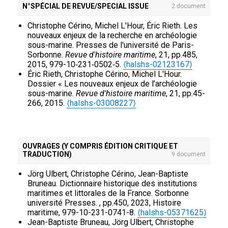
resources in South-Brittany (XVIIe-XVIIIe).
N°SPÉCIAL DE REVUE/SPECIAL ISSUE
2 document
LITTORALG
, Laboratoire de Biotechnologie et
Chimie Marines, Oct 2017, Vannes, France.
⟨halshs-
Christophe Cérino, Michel L'Hour, Éric Rieth. Les
02376568⟩
nouveaux enjeux de la recherche en archéologie
Christophe Cérino. Entre reconversion &
sous-marine. Presses de l'université de Paris-
éradication, quelle place pour la problématique
Sorbonne.
Revue d'histoire maritime
, 21, pp.485,
patrimoniale à la base des sous-marins de
2015, 979-­10­‐231‐0502­‐5.
⟨halshs-02123167⟩
Keroman (1993-2008) ?.
Valoriser les patrimoines
Éric Rieth, Christophe Cérino, Michel L'Hour.
militaires : théories et actions
, Oct 2007, Brest,
Dossier « Les nouveaux enjeux de l’archéologie
France. p. 171-186.
⟨halshs-00564657⟩
sous-marine.
Revue d'histoire maritime
, 21, pp.45-
Christophe Cérino. Des îliens dans la tourmente
266, 2015.
⟨halshs-03008227⟩
des guerres maritimes.
Des îliens dans la
tourmente des guerres maritimes
, 2003, Bordeaux,
France.
⟨halshs-00423561⟩
OUVRAGES (Y COMPRIS ÉDITION CRITIQUE ET
TRADUCTION)
9 document
Jörg Ulbert, Christophe Cérino, Jean-Baptiste
Bruneau. Dictionnaire historique des institutions
maritimes et littorales de la France. Sorbonne
université Presses.
, pp.450, 2023, Histoire
maritime, 979-10-231-0741-8.
⟨halshs-05371625⟩
Jean-Baptiste Bruneau, Jörg Ulbert, Christophe