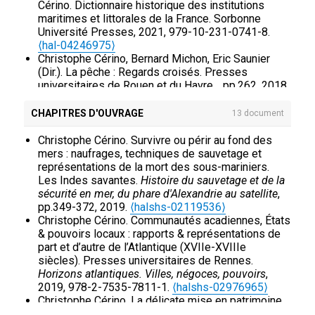
Cérino. Dictionnaire historique des institutions
maritimes et littorales de la France. Sorbonne
Université Presses, 2021, 979-10-231-0741-8.
⟨hal-04246975⟩
Christophe Cérino, Bernard Michon, Eric Saunier
(Dir.). La pêche : Regards croisés. Presses
universitaires de Rouen et du Havre.
, pp.262, 2018,
979-10-240-0755-7.
⟨halshs-02123159⟩
Gérard Le Bouedec, Christophe Cérino. Lorient, ville
CHAPITRES D'OUVRAGE
13 document
portuaire (1666-2016). Presses universitaires de
Rennes.
, pp.398, 2017, 275355689X.
⟨halshs-
Christophe Cérino. Survivre ou périr au fond des
02119540⟩
mers : naufrages, techniques de sauvetage et
Christophe Cérino, Yann Lukas. Keroman, base de
représentations de la mort des sous-mariniers.
sous-marins (1941-2015). Editions Palantines, 150
Les Indes savantes.
Histoire du sauvetage et de la
p, 2015, 291143434X.
⟨hal-02360214⟩
sécurité en mer, du phare d'Alexandrie au satellite
,
Christophe Cérino, Michel L'Hour, Éric Rieth (Dir.).
pp.349-372, 2019.
⟨halshs-02119536⟩
Archéologie sous-marine. Pratiques, patrimoine,
Christophe Cérino. Communautés acadiennes, États
médiation. Presses universitaires de Rennes, 310
& pouvoirs locaux : rapports & représentations de
p, 2013, 978-2-7535-2765-2.
⟨hal-02360173⟩
part et d’autre de l’Atlantique (XVIIe-XVIIIe
Christophe Cérino, Michel L'Hour, Éric Rieth (Dir.).
siècles). Presses universitaires de Rennes.
Archéologie sous-marine. Pratiques, patrimoine,
Horizons atlantiques. Villes, négoces, pouvoirs
,
médiation. Presses Universitaires de Rennes,
2019, 978-2-7535-7811-1.
⟨halshs-02976965⟩
pp.309, 2013.
⟨hal-02992308⟩
Christophe Cérino. La délicate mise en patrimoine
Gérard Le Bouedec, François Ploux, Christophe
des vestiges des poches en Bretagne-sud : nature,