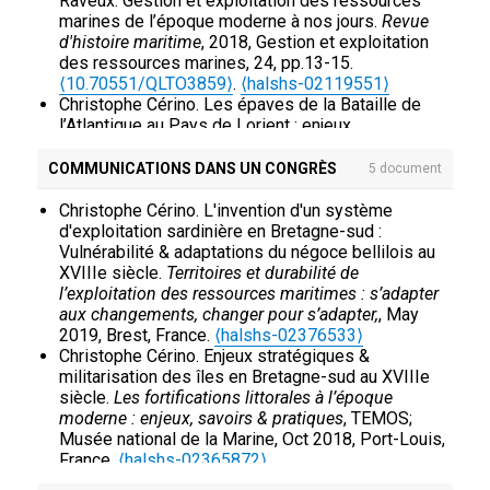
Raveux. Gestion et exploitation des ressources
marines de l’époque moderne à nos jours.
Revue
d'histoire maritime
, 2018, Gestion et exploitation
des ressources marines, 24, pp.13-15.
⟨10.70551/QLTO3859⟩
.
⟨halshs-02119551⟩
Christophe Cérino. Les épaves de la Bataille de
l’Atlantique au Pays de Lorient : enjeux
scientifiques, patrimoniaux et de valorisation.
Revue d'histoire maritime
, 2015, Les nouveaux
COMMUNICATIONS DANS UN CONGRÈS
5 document
enjeux de l'archéologie sous-marine, 21, pp.67-83.
⟨10.70551/UPTO9678⟩
.
⟨halshs-02976958⟩
Christophe Cérino. L'invention d'un système
Christophe Cérino, David Hopkin, Yann Lagadec,
d'exploitation sardinière en Bretagne-sud :
Stéphane Perréon. Des descentes britanniques sur
Vulnérabilité & adaptations du négoce bellilois au
les côtes de l'Ouest aux rapports trans-Manche
XVIIIe siècle.
Territoires et durabilité de
(XIVe-XIXe siècles).
Annales de Bretagne et des
l’exploitation des ressources maritimes : s’adapter
pays de l'Ouest : Anjou, Maine, Touraine
, 2007, 114
aux changements, changer pour s’adapter,
, May
(4), pp.109-118.
⟨halshs-00421320⟩
2019, Brest, France.
⟨halshs-02376533⟩
Christophe Cérino. Enjeux stratégiques et
Christophe Cérino. Enjeux stratégiques &
opérations navales britanniques en Bretagne-Sud
militarisation des îles en Bretagne-sud au XVIIIe
au 18e siècle.
Annales de Bretagne et des pays de
siècle.
Les fortifications littorales à l’époque
l'Ouest : Anjou, Maine, Touraine
, 2007, 114 (4),
moderne : enjeux, savoirs & pratiques
, TEMOS;
pp.133-148.
⟨halshs-00423563⟩
Musée national de la Marine, Oct 2018, Port-Louis,
France.
⟨halshs-02365872⟩
Christophe Cérino. Historical utilization of coastal