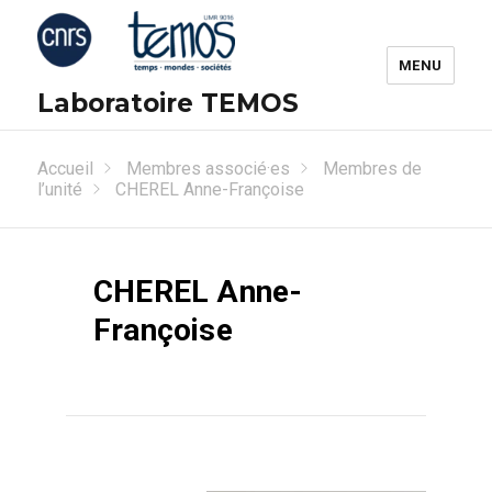
MENU
Laboratoire TEMOS
Accueil
Membres associé·es
Membres de
l’unité
CHEREL Anne-Françoise
CHEREL Anne-
Françoise