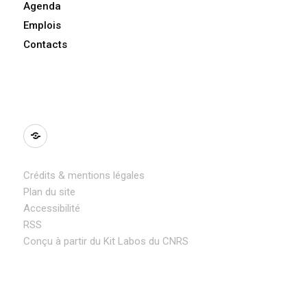
Agenda
Emplois
Contacts
BlueSky
Crédits & mentions légales
Plan du site
Accessibilité
RSS
Conçu à partir du Kit Labos du CNRS